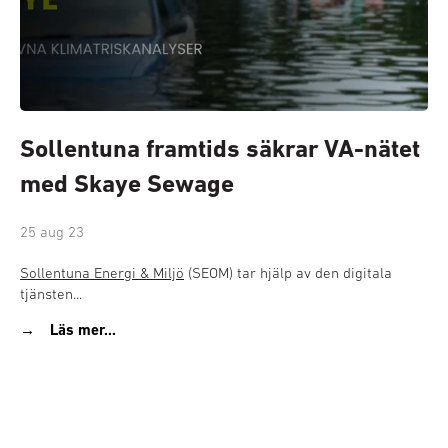
Sollentuna framtids säkrar VA-nätet
med Skaye Sewage
25 aug 23
Sollentuna Energi & Miljö
(SEOM) tar hjälp av den digitala
tjänsten...
Läs mer...