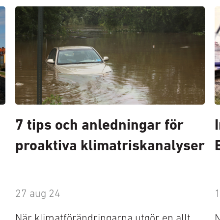
7 tips och anledningar för
proaktiva klimatriskanalyser
27 aug 24
1
När klimatförändringarna utgör en allt
N