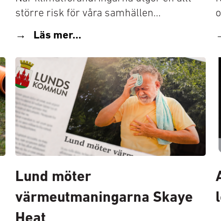
större risk för våra samhällen...
o
Läs mer...
Lund möter
värmeutmaningarna Skaye
Heat