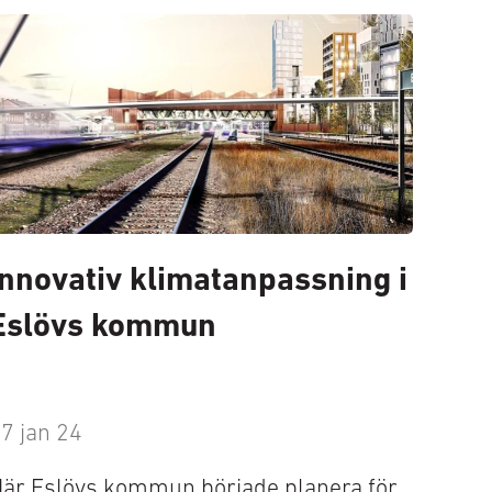
Innovativ klimatanpassning i
Eslövs kommun
7 jan 24
är Eslövs kommun började planera för