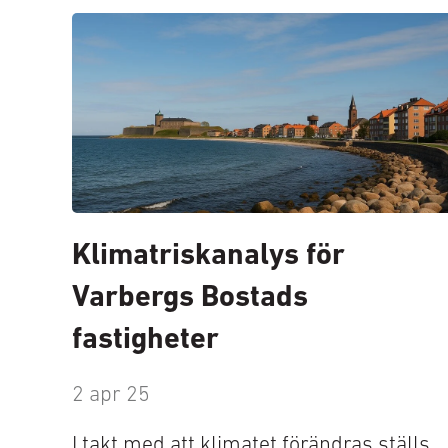
Klimatriskanalys för
Varbergs Bostads
fastigheter
2 apr 25
I takt med att klimatet förändras ställs